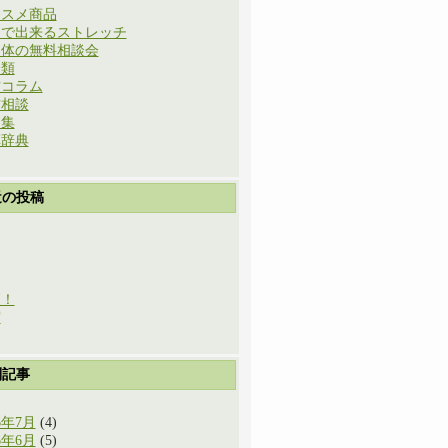
ススメ商品
庭で出来るストレッチ
と体の無料相談会
分類
方コラム
方相談
例集
草辞典
近の投稿
穫！
実
別記事
6年7月
(4)
6年6月
(5)