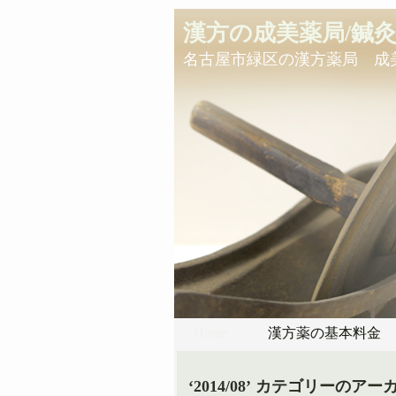
漢方の成美薬局/鍼
名古屋市緑区の漢方薬局 成
Home
漢方薬の基本料金
‘2014/08’ カテゴリーのアー