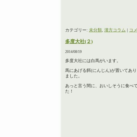
カテゴリー:
未分類
,
漢方コラム
|
コメ
多度大社(２)
2014/08/19
多度大社には白馬がいます。
馬にあげる餌(にんじん)が置いてあ
ました。
あっと言う間に、おいしそうに食べ
た！