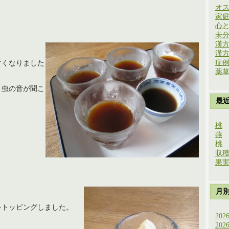
オ
家
心
未
漢
漢
症
すくなりました
薬
と虫の音が聞こ
最
桃
燕
桃
収
果
月
をトッピングしました。
202
202