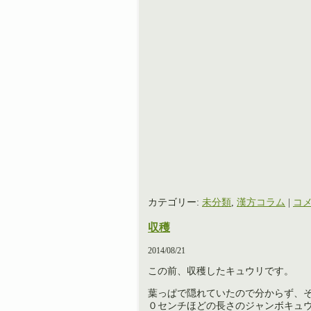
カテゴリー:
未分類
,
漢方コラム
|
コメ
収穫
2014/08/21
この前、収穫したキュウリです。
葉っぱで隠れていたので分からず、
０センチほどの長さのジャンボキュ