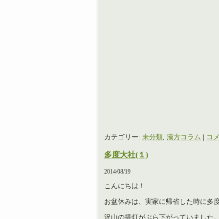
カテゴリー:
未分類
,
漢方コラム
|
コメ
多度大社(１)
2014/08/19
こんにちは！
お盆休みは、実家に帰省した時に多
沢山の提灯がぶら下がっていました