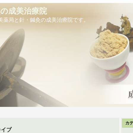
灸の成美治療院
美薬局と針・鍼灸の成美治療院です。
カ
カイブ