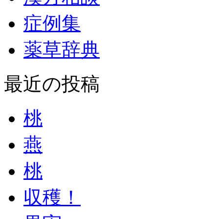
症例集
薬草辞典
最近の投稿
桃
燕
桃
収穫！