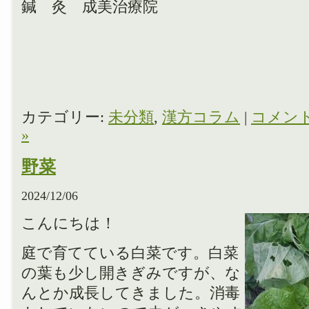
鍼 灸 成美治療院
カテゴリー:
未分類
,
漢方コラム
|
コメン
»
野菜
2024/12/06
こんにちは！
庭で育てている白菜です。白菜
の葉も少し開きぎみですが、な
んとか成長してきました。消毒