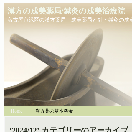
漢方の成美薬局/鍼灸の成美治療院
名古屋市緑区の漢方薬局 成美薬局と針・鍼灸の成
Home
漢方薬の基本料金
‘2024/12’ カテゴリーのアーカイブ