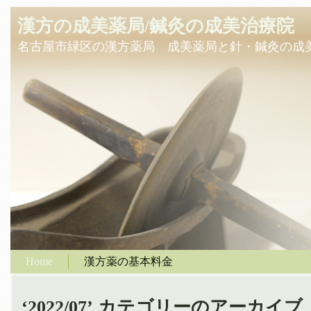
漢方の成美薬局/鍼灸の成美治療院
名古屋市緑区の漢方薬局 成美薬局と針・鍼灸の成
Home
漢方薬の基本料金
‘2022/07’ カテゴリーのアーカイブ