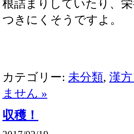
根詰まりしていたり、栄
つきにくそうですよ。
カテゴリー:
未分類
,
漢方
ません »
収穫！