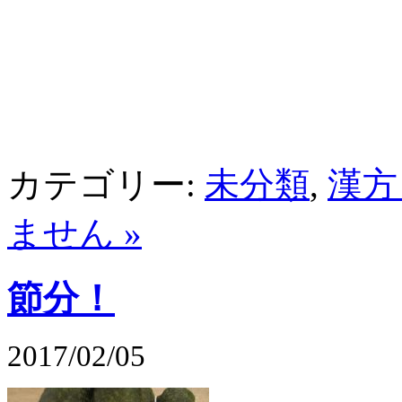
カテゴリー:
未分類
,
漢方
ません »
節分！
2017/02/05