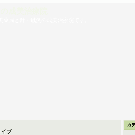
灸の成美治療院
美薬局と針・鍼灸の成美治療院です。
カ
カイブ