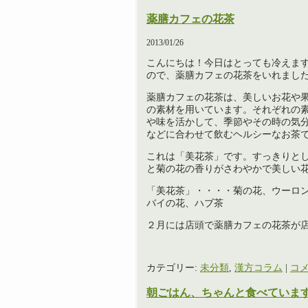
薬膳カフェの花茶
2013/01/26
こんにちは！今日はとっても冷えま
ので、薬膳カフェの花茶をいれまし
薬膳カフェの花茶は、美しいお花や
の素材を用いています。それぞれの
や味を活かして、季節やその時の気
などに合わせて飲むヘルシーなお茶
これは「美花茶」です。すっきりと
と菊の花の香りがさわやかで美しい
「美花茶」・・・・菊の花、ウーロ
バイの花、ハブ茶
２月には店頭で薬膳カフェの花茶が
カテゴリー:
未分類
,
漢方コラム
|
コメ
朝ごはん、ちゃんと食べていま