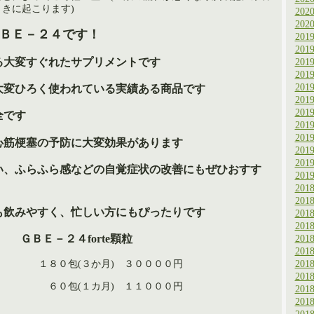
きに起こります)
202
202
ＢＥ－２４です！
201
201
る大変すぐれたサプリメントです
201
201
大変ひろく使われている実績ある商品です
201
201
201
全です
201
201
心筋梗塞の予防に大変効果があります
201
201
い、ふらふら感などの自覚症状の改善にもぜひおすす
201
201
201
も飲みやすく、忙しい方にもぴったりです
201
201
ＧＢＥ－２４forte顆粒
201
201
201
円 １８０包(３か月) ３００００円
201
 ６０包(１カ月) １１０００円
201
201