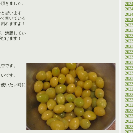
を頂きました。
202
202
かと思います
202
いて空いている
202
に割れますよ！
202
202
が、沸騰してい
202
がむけます！
202
202
202
202
202
銀杏です。
202
202
しいです。
202
202
を使いたい時に
202
202
202
202
202
202
202
202
202