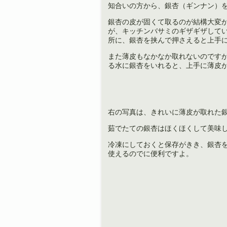
知合いの方から、銀杏（ギンナン）
銀杏の皮が固くて取るのが結構大変
が、キッチンバサミのギザギザして
所に、銀杏を挟んで押さえると上手
また薄皮もなかなか取れないのです
る水に銀杏をいれると、上手に薄皮
右の写真は、きれいに薄皮が取れた
茹でたての銀杏はほくほくして美味
冷凍にしておくと保存がきき、銀杏
使えるのでに便利ですよ。