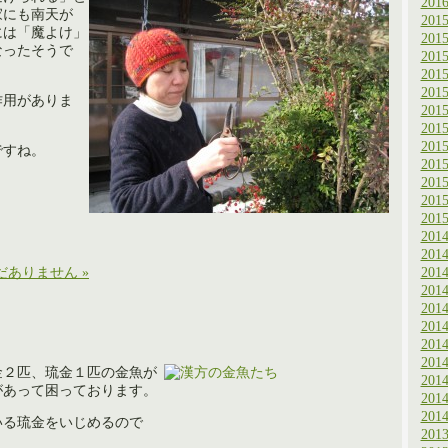
201
家にも南天が
201
には「魔よけ」
201
なったそうで
201
201
201
作用がありま
201
201
201
ですね。
201
201
201
201
201
201
ありません »
201
201
201
201
201
201
金２匹、琉金１匹の金魚が
201
があって困っております。
201
201
いる琉金をいじめるので
201