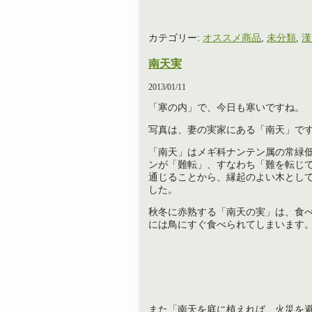
カテゴリー:
オススメ商品
,
未分類
,
漢
南天実
2013/01/11
「寒の内」で、今日も寒いですね。
写真は、妻の実家にある「南天」で
「南天」はメギ科ナンテン属の常緑
ンが「難転」、すなわち「難を転じ
通じることから、縁起のよい木とし
した。
秋冬に赤熟する「南天の実」は、食
には鳥にすぐ食べられてしまいます
また「南天を庭に植えれば、火災を