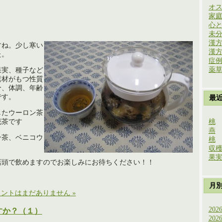
オ
家
心
未
漢
すね。少し寒い
漢
た。
症
薬
果実、種子など
素材がもつ性質
分、体調、年齢
です。
最
したウーロン茶
花茶です
桃
燕
ン茶、ベニコウ
桃
収
果
店頭で飲めますのでお楽しみにお待ちください！！
月
ントはまだありません »
202
すか？（１）
202