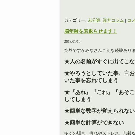
カテゴリー:
未分類
,
漢方コラム
|
コメ
脳年齢を若返らせます！
2013/01/15
突然ですがみなさんこんな経験あり
★人の名前がすぐに出てこな
★やろうとしていた事、言お
いた事を忘れてしまう
★『あれ』『これ』『あそこ
してしまう
★簡単な数字が覚えられない
★簡単な計算ができない
多くの場合、疲れやストレス、加齢な