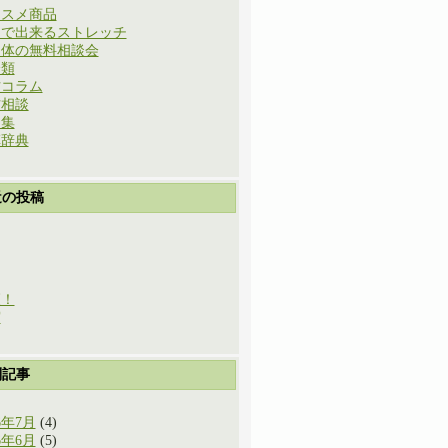
ススメ商品
庭で出来るストレッチ
と体の無料相談会
分類
方コラム
方相談
例集
草辞典
近の投稿
穫！
実
別記事
6年7月
(4)
6年6月
(5)