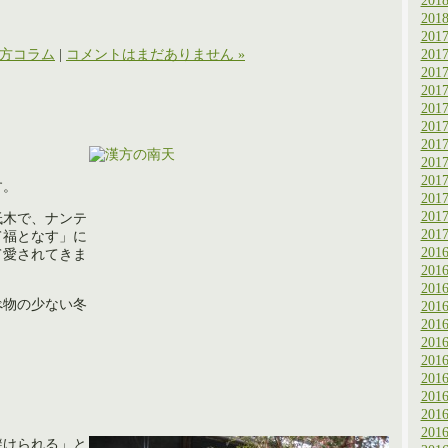
201
201
201
201
方コラム
|
コメントはまだありません »
201
201
201
201
201
201
201
す。
201
201
低木で、ナンテ
201
て福となす」に
201
て愛されてきま
201
201
べ物の少ない冬
201
。
201
201
201
201
201
201
201
避けられる」と