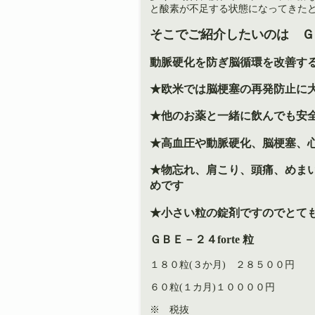
と酸素が不足する状態になってきたと
そこでご紹介したいのは Ｇ
動脈硬化を防ぎ脳循環を改善す
★欧米では脳梗塞の再発防止に
★他のお薬と一緒に飲んでも安
★高血圧や動脈硬化、脳梗塞、
★物忘れ、肩こり、頭痛、めま
めです
★小さい粒の錠剤ですのでとて
ＧＢＥ－２４forte 粒 
１８０粒(３か月) ２８５００
６０粒(１カ月)１００００円
※ 税抜