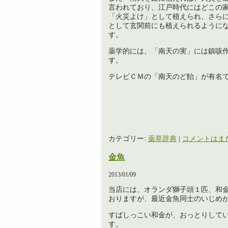
言われており、江戸時代にはどこの
「火災よけ」として植えられ、さら
として玄関前にも植えられるように
す。
薬学的には、「南天の実」には鎮咳
す。
テレビＣＭの「南天のど飴」が有名
カテゴリー:
薬草辞典
|
コメントはまだ
金魚
2013/01/09
当店には、オランダ獅子頭１匹、和
おりますが、最近金魚同士のいじめ
すばしっこい和金が、おっとりして
す。