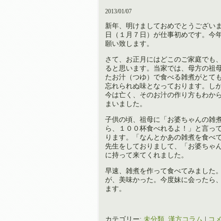
2013/01/07
新年、明けましておめでとうござい
日（１月７日）が仕事初めです。今
願い致します。
さて、お正月にはどこのご家庭でも
ると思います。当家では、母方の祖
たお汁（つゆ）で食べる雑煮がとて
忘れられぬ味となっております。し
今は亡く、そのお汁の作り方もわか
まいました。
子供の頃、祖母に「お婆ちゃんの雑
ら、１００杯食べれるよ！」と言っ
ります。「なんとかあの雑煮を食べ
先生をしておりまして、「お婆ちゃ
に持って来てくれました。
早速、雑煮を作って食べてみました
が、美味かった。今度妹に会ったら
ます。
カテゴリー:
未分類
,
漢方コラム
|
コメ