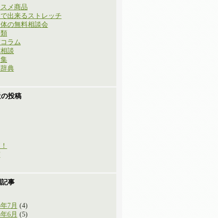
ススメ商品
庭で出来るストレッチ
と体の無料相談会
分類
方コラム
方相談
例集
草辞典
近の投稿
穫！
実
別記事
6年7月
(4)
6年6月
(5)