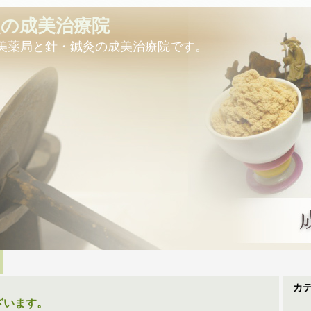
灸の成美治療院
美薬局と針・鍼灸の成美治療院です。
カ
ざいます。