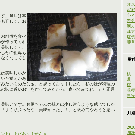
オ
家
心
ます。当店は本
未
年も宜しく、お
漢
漢
、お雑煮を食べ
症
母が作ってくれ
薬
も美味しくて、
かしその祖母も
らなくなってし
最
煮は美味しいか
桃
ていた覚えがあ
燕
てみたいものだなぁ」と思っておりましたら、私の妹が料理の
桃
んの味に近いお汁を作ってみたから、食べてみてね！」と正月
収
果
。美味いです。お婆ちゃんの味とは少し違うような感じでした
、「よく頑張ったな、美味かったよ！」と褒めてやろうと思い
月
202
202
ントはまだありません »