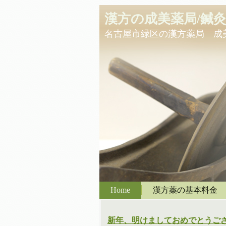
漢方の成美薬局/鍼
名古屋市緑区の漢方薬局 成
Home
漢方薬の基本料金
新年、明けましておめでとうご