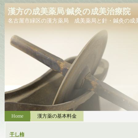
漢方の成美薬局/鍼灸の成美治療院
名古屋市緑区の漢方薬局 成美薬局と針・鍼灸の成
Home
漢方薬の基本料金
干し柿