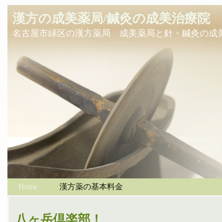
漢方の成美薬局/鍼灸の成美治療院
名古屋市緑区の漢方薬局 成美薬局と針・鍼灸の成
Home
漢方薬の基本料金
八ヶ岳倶楽部！