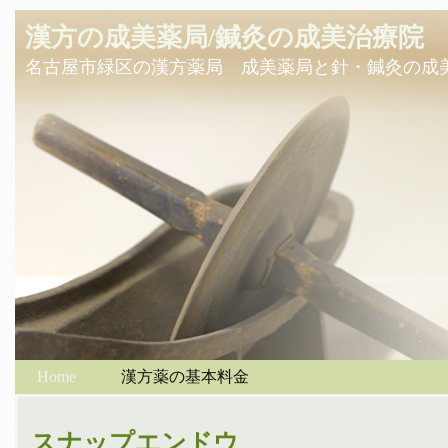
漢方の成美薬局/鍼灸の成美治療院
名古屋市緑区の漢方薬局 成美薬局と針・鍼灸の成
Home
漢方薬の基本料金
スナップエンドウ