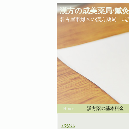
漢方の成美薬局/鍼
名古屋市緑区の漢方薬局 成
Home
漢方薬の基本料金
バジル