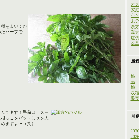
オ
家
心
未
。種をまいてか
漢
めたハーブで
漢
症
薬
最
桃
燕
桃
収
果
しんでます！手前は、スー
月
た根っこをバットに水を入
しめますよ〜（笑）
202
202