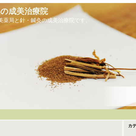
灸の成美治療院
美薬局と針・鍼灸の成美治療院です。
カ