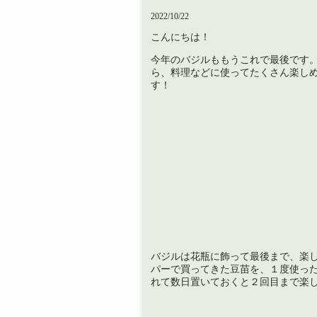
2022/10/22
こんにちは！
今年のバジルももうこれで最後です
ら、料理などに使ってたくさん楽し
す！
バジルは花瓶に飾って最後まで、楽
パーで買ってきた豆苗を、１度使っ
れて数日置いておくと２回目まで楽