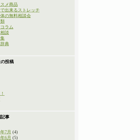
ススメ商品
庭で出来るストレッチ
と体の無料相談会
分類
方コラム
方相談
例集
草辞典
近の投稿
穫！
実
別記事
6年7月
(4)
6年6月
(5)