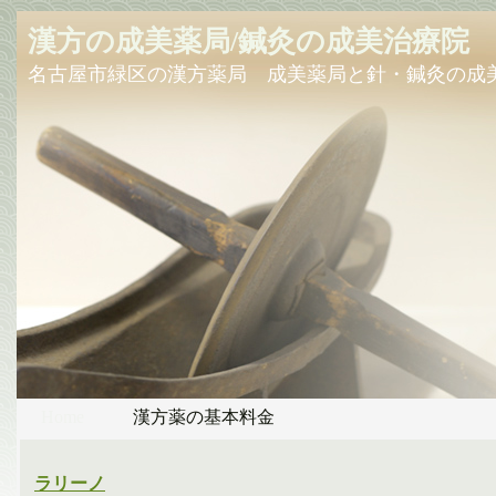
漢方の成美薬局/鍼灸の成美治療院
名古屋市緑区の漢方薬局 成美薬局と針・鍼灸の成
Home
漢方薬の基本料金
ラリーノ