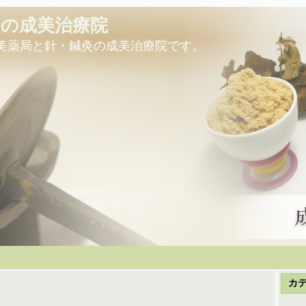
灸の成美治療院
美薬局と針・鍼灸の成美治療院です。
カ