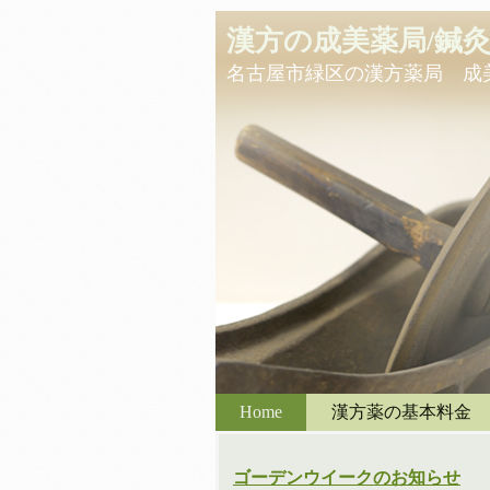
漢方の成美薬局/鍼
名古屋市緑区の漢方薬局 成
Home
漢方薬の基本料金
ゴーデンウイークのお知らせ