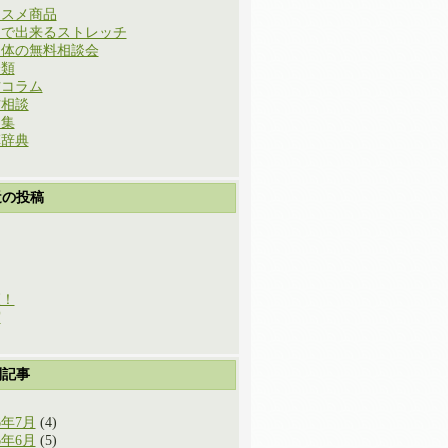
ススメ商品
庭で出来るストレッチ
と体の無料相談会
分類
方コラム
方相談
例集
草辞典
近の投稿
穫！
実
別記事
6年7月
(4)
6年6月
(5)