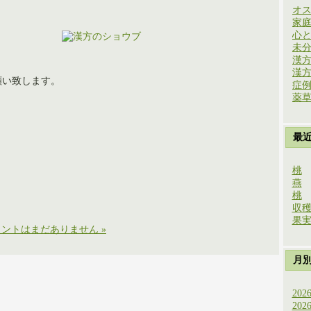
オ
家
心
未
漢
漢
願い致します。
症
薬
最
桃
燕
桃
収
果
ントはまだありません »
月
202
202