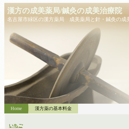
漢方の成美薬局/鍼灸の成美治療院
名古屋市緑区の漢方薬局 成美薬局と針・鍼灸の成
Home
漢方薬の基本料金
いちご