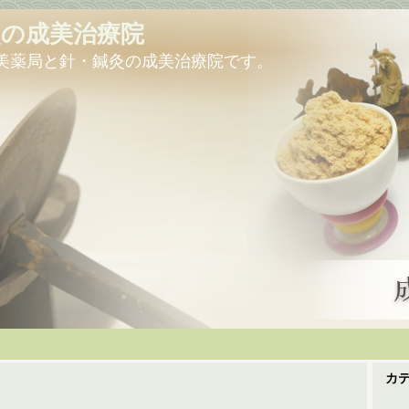
灸の成美治療院
美薬局と針・鍼灸の成美治療院です。
カ