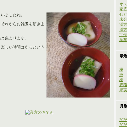
オ
家
心
まいましたね。
未
、それからお雑煮を頂きま
漢
漢
症
族と集まります。
薬
、楽しい時間はあっという
最
桃
燕
桃
収
果
月
202
202