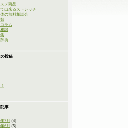
ススメ商品
庭で出来るストレッチ
と体の無料相談会
分類
方コラム
方相談
例集
草辞典
近の投稿
穫！
実
別記事
6年7月
(4)
6年6月
(5)