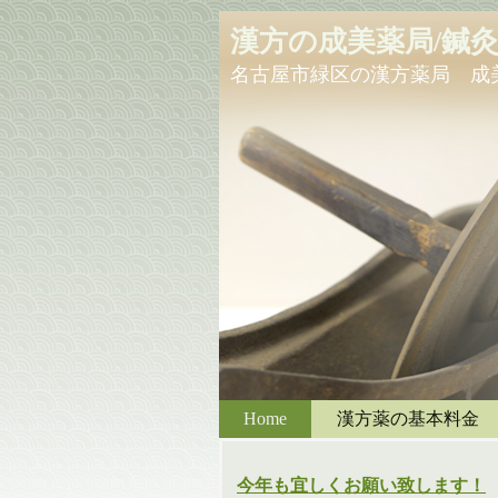
漢方の成美薬局/鍼
名古屋市緑区の漢方薬局 成
Home
漢方薬の基本料金
今年も宜しくお願い致します！