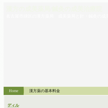
漢方の成美薬局/鍼灸の成美治療院
名古屋市緑区の漢方薬局 成美薬局と針・鍼灸の成
Home
漢方薬の基本料金
ディル