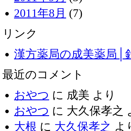
2011年8月
(7)
リンク
漢方薬局の成美薬局│
最近のコメント
おやつ
に
成美
より
おやつ
に
大久保孝之
大根
に
大久保孝之
よ