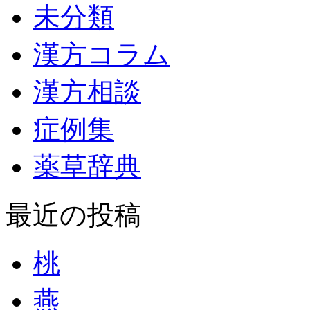
未分類
漢方コラム
漢方相談
症例集
薬草辞典
最近の投稿
桃
燕