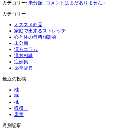
カテゴリー:
未分類
|
コメントはまだありません »
カテゴリー
オススメ商品
家庭で出来るストレッチ
心と体の無料相談会
未分類
漢方コラム
漢方相談
症例集
薬草辞典
最近の投稿
桃
燕
桃
収穫！
果実
月別記事