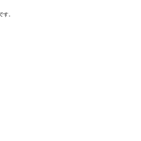
です。
。
。