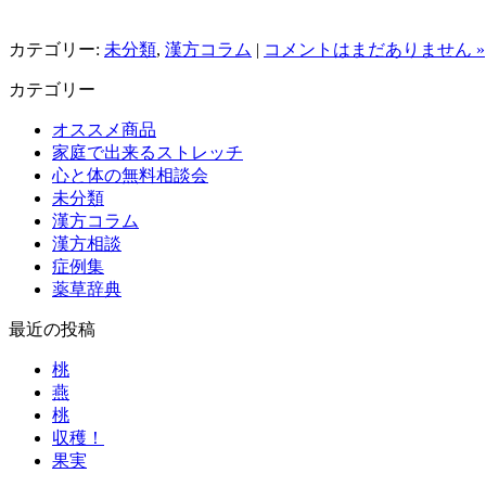
カテゴリー:
未分類
,
漢方コラム
|
コメントはまだありません »
カテゴリー
オススメ商品
家庭で出来るストレッチ
心と体の無料相談会
未分類
漢方コラム
漢方相談
症例集
薬草辞典
最近の投稿
桃
燕
桃
収穫！
果実