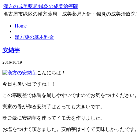
漢方の成美薬局/鍼灸の成美治療院
名古屋市緑区の漢方薬局 成美薬局と針・鍼灸の成美治療院
Home
漢方薬の基本料金
安納芋
2016/10/19
こんにちは！
今日も暑い日ですね！！
この寒暖差で体調を崩しやすいですのでお気をつけください
実家の母が作る安納芋はとっても大きいです。
晩ご飯に安納芋を使ってイモ天を作りました。
お塩をつけて頂きました。安納芋は甘くて美味しかったです