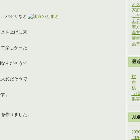
オ
家
心
リ、パセリなど
未
漢
て水を上げに来
漢
症
薬
きて楽しかった
最
期なんだそうで
桃
は大変だそうで
燕
桃
収
です。
果
スを作りました。
月
202
202