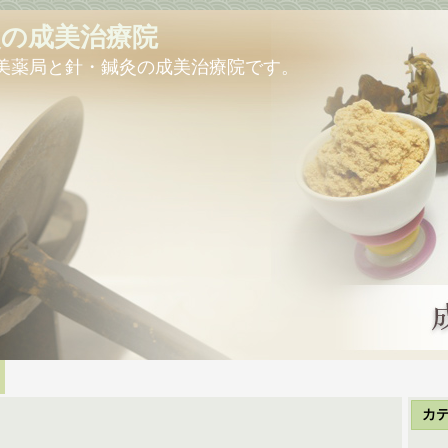
灸の成美治療院
美薬局と針・鍼灸の成美治療院です。
カ