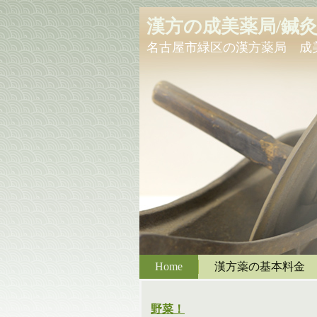
漢方の成美薬局/鍼
名古屋市緑区の漢方薬局 成
Home
漢方薬の基本料金
野菜！