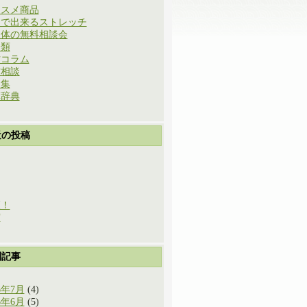
ススメ商品
庭で出来るストレッチ
と体の無料相談会
分類
方コラム
方相談
例集
草辞典
近の投稿
穫！
実
別記事
6年7月
(4)
6年6月
(5)