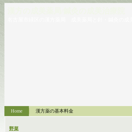
漢方の成美薬局/鍼灸の成美治療院
名古屋市緑区の漢方薬局 成美薬局と針・鍼灸の成
Home
漢方薬の基本料金
野菜