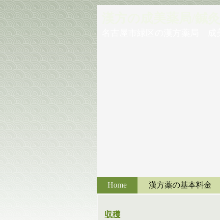
漢方の成美薬局/鍼
名古屋市緑区の漢方薬局 成
Home
漢方薬の基本料金
収穫