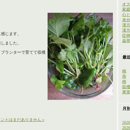
オ
家
心
未
漢
漢
に感じます。
症
薬
穫しました。
、プランターで育てて収穫
最
桃
燕
桃
収
果
月
ントはまだありません »
202
202