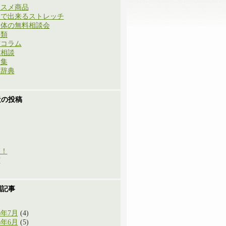
ススメ商品
庭で出来るストレッチ
と体の無料相談会
分類
方コラム
方相談
例集
草辞典
近の投稿
穫！
実
別記事
6年7月
(4)
6年6月
(5)