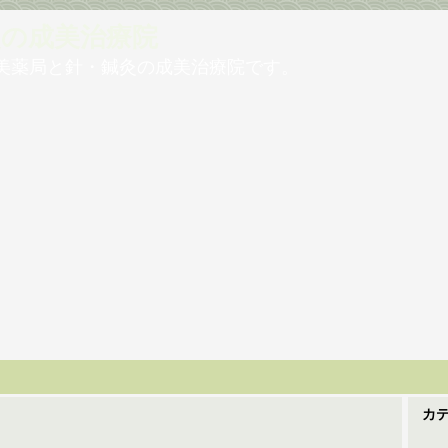
灸の成美治療院
美薬局と針・鍼灸の成美治療院です。
カ