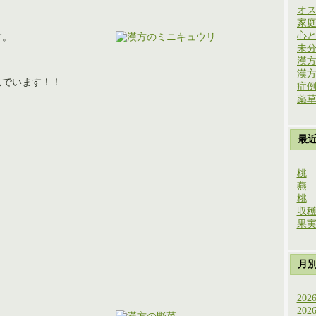
オ
家
心
す。
未
。
漢
漢
んでいます！！
症
薬
最
桃
燕
桃
収
果
月
202
202