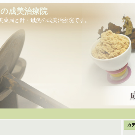
灸の成美治療院
美薬局と針・鍼灸の成美治療院です。
カ