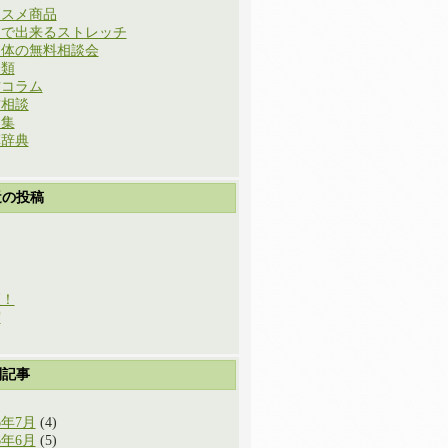
ススメ商品
庭で出来るストレッチ
と体の無料相談会
分類
方コラム
方相談
例集
草辞典
近の投稿
穫！
実
別記事
6年7月
(4)
6年6月
(5)