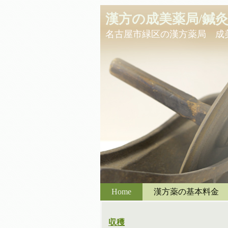
漢方の成美薬局/鍼
名古屋市緑区の漢方薬局 成
Home
漢方薬の基本料金
収穫