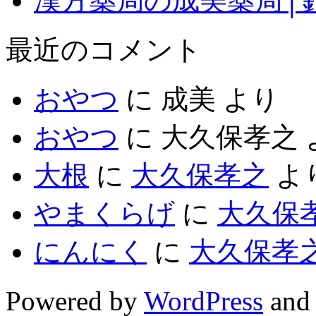
漢方薬局の成美薬局│
最近のコメント
おやつ
に
成美
より
おやつ
に
大久保孝之
大根
に
大久保孝之
よ
やまくらげ
に
大久保
にんにく
に
大久保孝
Powered by
WordPress
and