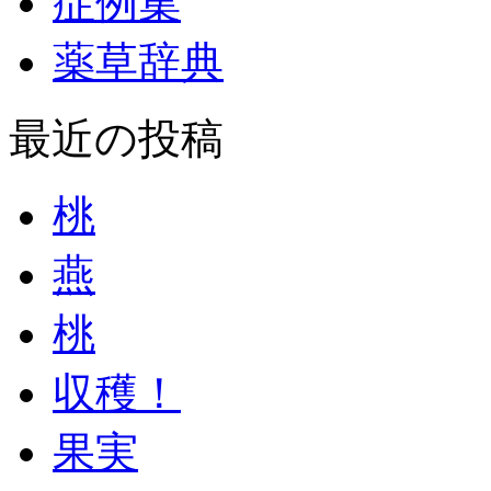
症例集
薬草辞典
最近の投稿
桃
燕
桃
収穫！
果実