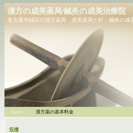
漢方の成美薬局/鍼灸の成美治療院
名古屋市緑区の漢方薬局 成美薬局と針・鍼灸の成
Home
漢方薬の基本料金
収穫