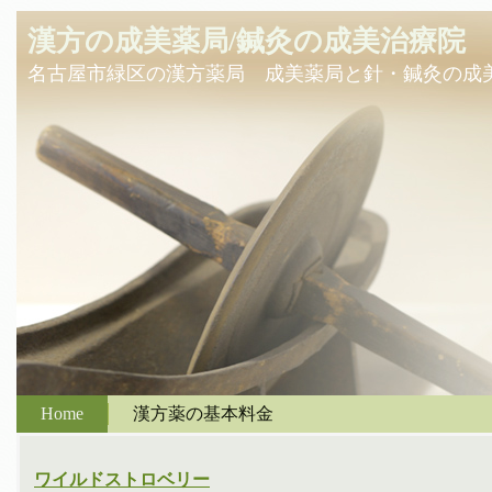
漢方の成美薬局/鍼灸の成美治療院
名古屋市緑区の漢方薬局 成美薬局と針・鍼灸の成
Home
漢方薬の基本料金
ワイルドストロベリー