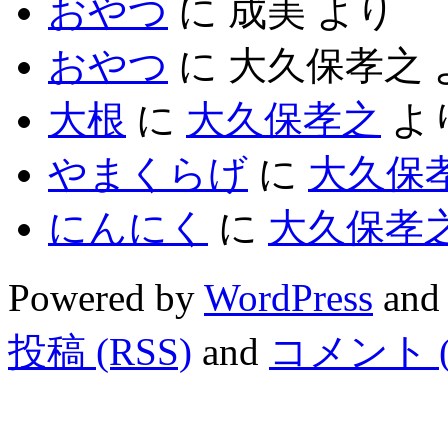
おやつ
に
成美
より
おやつ
に
大久保孝之
大根
に
大久保孝之
よ
やまくらげ
に
大久保
にんにく
に
大久保孝
Powered by
WordPress
and
投稿 (RSS)
and
コメント (