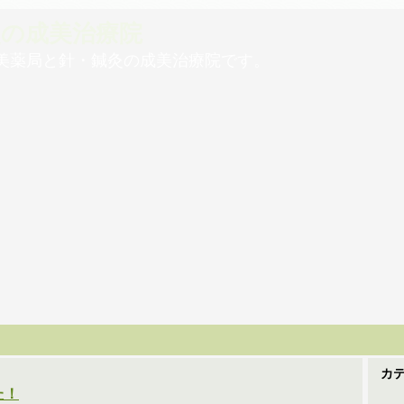
灸の成美治療院
美薬局と針・鍼灸の成美治療院です。
カ
た！