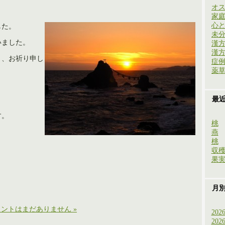
オ
家
心
した。
未
いました。
漢
漢
う、お祈り申し
症
薬
最
す。
桃
燕
桃
収
果
月
ントはまだありません »
202
202