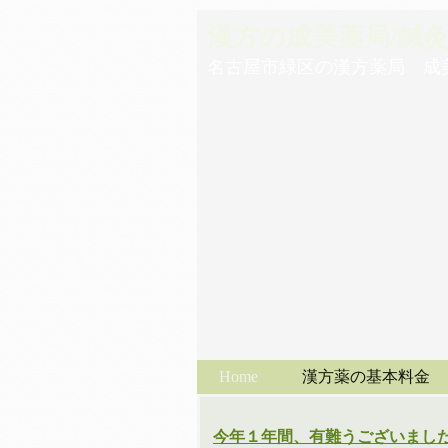
漢方の成美薬局/鍼
名古屋市緑区の漢方薬局 成
Home
漢方薬の基本料金
今年１年間、有難うございまし