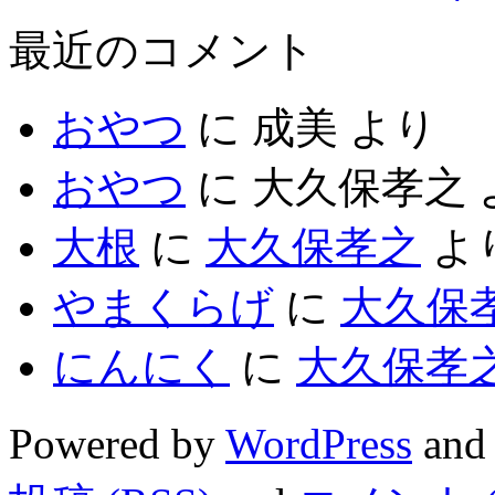
最近のコメント
おやつ
に
成美
より
おやつ
に
大久保孝之
大根
に
大久保孝之
よ
やまくらげ
に
大久保
にんにく
に
大久保孝
Powered by
WordPress
and