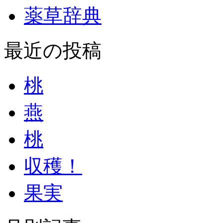
薬草辞典
最近の投稿
桃
燕
桃
収穫！
果実