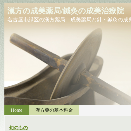
漢方の成美薬局/鍼灸の成美治療院
名古屋市緑区の漢方薬局 成美薬局と針・鍼灸の成
Home
漢方薬の基本料金
旬のもの