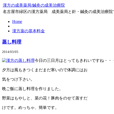
漢方の成美薬局/鍼灸の成美治療院
名古屋市緑区の漢方薬局 成美薬局と針・鍼灸の成美治療院
Home
漢方薬の基本料金
蒸し料理
2014/03/05
今日の三日月はとってもきれいですね・・
夕方は風もきつくまだまだ寒いので体調にはお
気をつけ下さい。
晩ご飯に蒸し料理を作りました。
野菜はもやしと、菜の花！豚肉をのせて蒸すだ
けです。めっちゃ、簡単です。