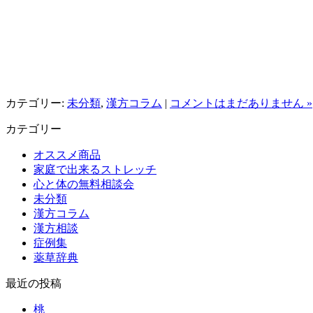
カテゴリー:
未分類
,
漢方コラム
|
コメントはまだありません »
カテゴリー
オススメ商品
家庭で出来るストレッチ
心と体の無料相談会
未分類
漢方コラム
漢方相談
症例集
薬草辞典
最近の投稿
桃