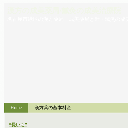
漢方の成美薬局/鍼灸の成美治療院
名古屋市緑区の漢方薬局 成美薬局と針・鍼灸の成
Home
漢方薬の基本料金
“長いも”