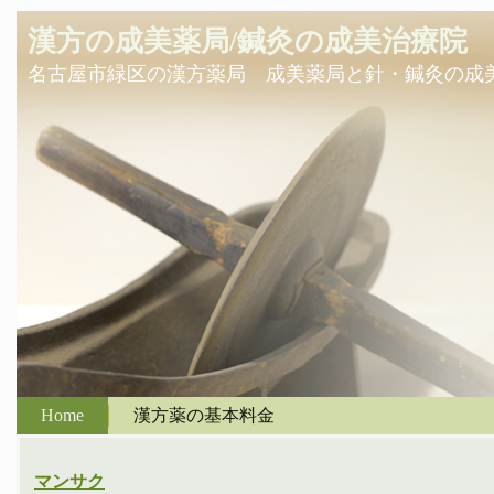
漢方の成美薬局/鍼灸の成美治療院
名古屋市緑区の漢方薬局 成美薬局と針・鍼灸の成
Home
漢方薬の基本料金
マンサク