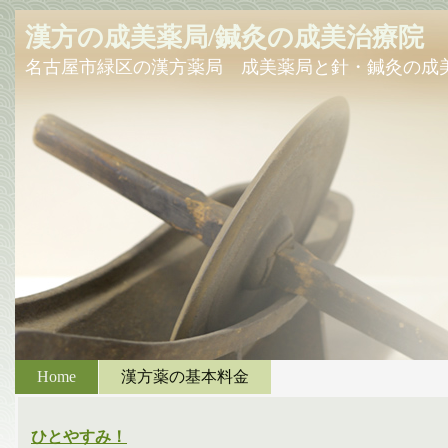
漢方の成美薬局/鍼灸の成美治療院
名古屋市緑区の漢方薬局 成美薬局と針・鍼灸の成
Home
漢方薬の基本料金
ひとやすみ！