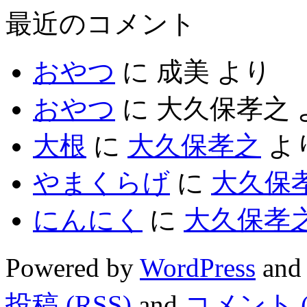
最近のコメント
おやつ
に
成美
より
おやつ
に
大久保孝之
大根
に
大久保孝之
よ
やまくらげ
に
大久保
にんにく
に
大久保孝
Powered by
WordPress
and
投稿 (RSS)
and
コメント (