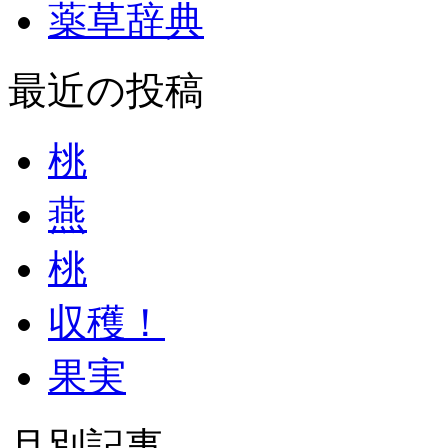
薬草辞典
最近の投稿
桃
燕
桃
収穫！
果実
月別記事