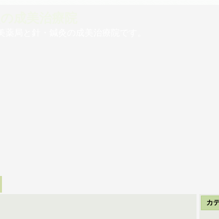
灸の成美治療院
美薬局と針・鍼灸の成美治療院です。
カ