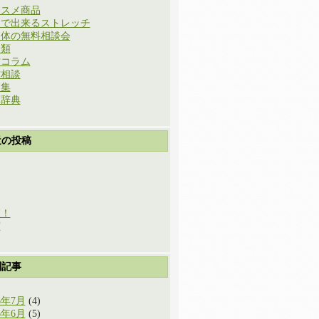
ススメ商品
庭で出来るストレッチ
と体の無料相談会
分類
方コラム
方相談
例集
草辞典
近の投稿
穫！
実
別記事
6年7月
(4)
6年6月
(5)