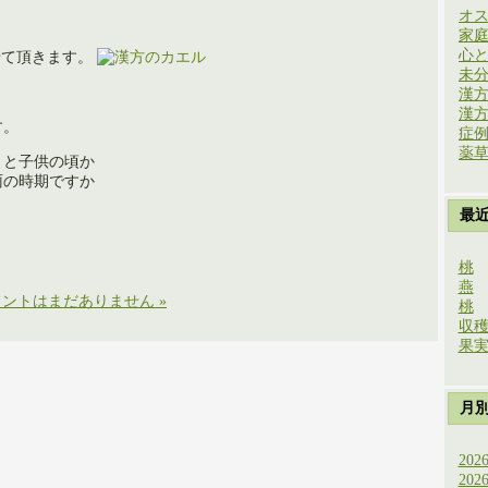
オ
家
心
せて頂きます。
未
漢
漢
す。
症
薬
」と子供の頃か
雨の時期ですか
最
桃
燕
ントはまだありません »
桃
収
果
月
202
202