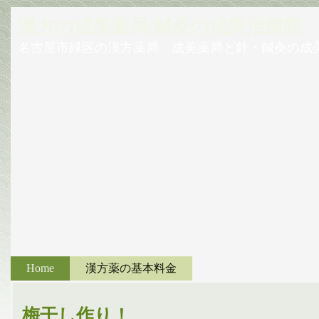
漢方の成美薬局/鍼灸の成美治療院
名古屋市緑区の漢方薬局 成美薬局と針・鍼灸の成
Home
漢方薬の基本料金
梅干し作り！